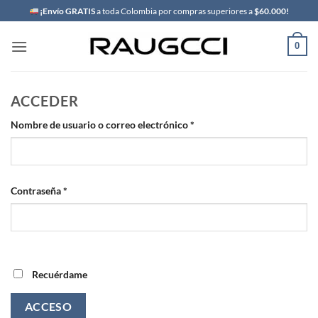
Saltar
¡Envío GRATIS
a toda Colombia por compras superiores a
$60.000!
al
contenido
0
ACCEDER
Obligatorio
Nombre de usuario o correo electrónico
*
Obligatorio
Contraseña
*
Recuérdame
ACCESO