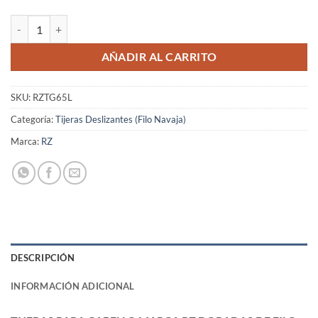
Tijeras para Cabello Marca Rz Doradas de Filo Liso 6.5" Pulgadas en 
AÑADIR AL CARRITO
SKU:
RZTG65L
Categoría:
Tijeras Deslizantes (Filo Navaja)
Marca:
RZ
DESCRIPCIÓN
INFORMACIÓN ADICIONAL