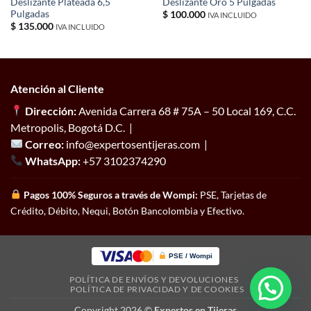
Deslizante Plateada 6,5
Deslizante Oro 5 Pulgadas
Pulgadas
$
100.000
IVA INCLUIDO
$
135.000
IVA INCLUIDO
Atención al Cliente
Dirección:
Avenida Carrera 68 # 75A – 50 Local 169, C.C.
Metropolis, Bogotá D.C. |
Correo:
info@expertosentijeras.com |
WhatsApp:
+57 3102374290
Pagos 100% Seguros a través de Wompi:
PSE, Tarjetas de
Crédito, Débito, Nequi, Botón Bancolombia y Efectivo.
PSE / Wompi
POLÍTICA DE ENVÍOS Y DEVOLUCIONES
POLÍTICA DE PRIVACIDAD Y DE COOKIES
Copyright 2026 ©
Expertos en Tijeras