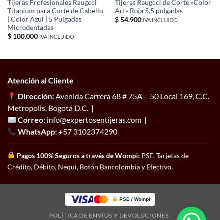
Tijeras Profesionales Raugcci
Tijeras Raugcci de Corte «Color
Titanium para Corte de Cabello
Art» Roja 5,5 pulgadas
| Color Azul | 5 Pulgadas
$
54.900
IVA INCLUIDO
Microdentadas
$
100.000
IVA INCLUIDO
Atención al Cliente
Dirección:
Avenida Carrera 68 # 75A – 50 Local 169, C.C.
Metropolis, Bogotá D.C. |
Correo:
info@expertosentijeras.com |
WhatsApp:
+57 3102374290
Pagos 100% Seguros a través de Wompi:
PSE, Tarjetas de
Crédito, Débito, Nequi, Botón Bancolombia y Efectivo.
PSE / Wompi
POLÍTICA DE ENVÍOS Y DEVOLUCIONES