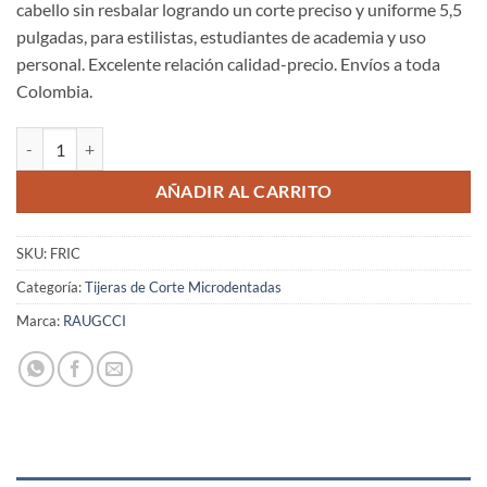
cabello sin resbalar logrando un corte preciso y uniforme 5,5
pulgadas, para estilistas, estudiantes de academia y uso
personal. Excelente relación calidad-precio. Envíos a toda
Colombia.
Tijeras Raugcci Frill de Corte Microdentada cantidad
AÑADIR AL CARRITO
SKU:
FRIC
Categoría:
Tijeras de Corte Microdentadas
Marca:
RAUGCCI