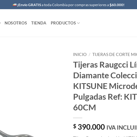
¡Envío GRATIS
a toda Colombia por compras superiores a
$60.000!
O
NOSOTROS
TIENDA
PRODUCTOS
INICIO
/
TIJERAS DE CORTE 
Tijeras Raugcci L
Diamante Colecc
KITSUNE Microde
Pulgadas Ref: KI
60CM
390.000
$
IVA INCLU