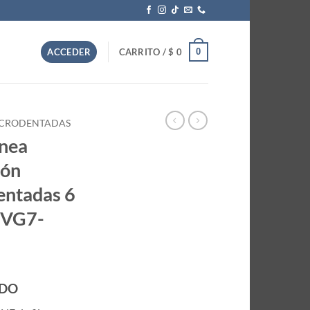
0
ACCEDER
CARRITO /
$
0
MICRODENTADAS
ínea
ión
ntadas 6
TVG7-
IDO