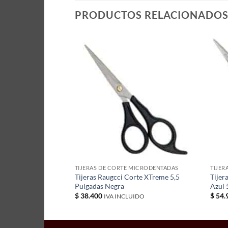
PRODUCTOS RELACIONADO
MICRODENTADAS
TIJERAS DE CORTE MICRODENTADAS
TIJER
ll de Corte
Tijeras Raugcci Corte XTreme 5,5
Tijer
Pulgadas Negra
Azul 
$
38.400
$
54.
IDO
IVA INCLUIDO