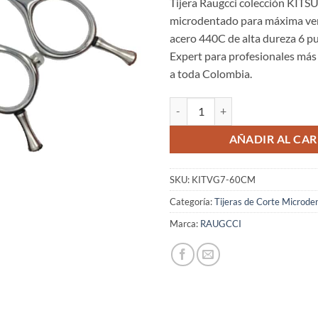
Tijera Raugcci colección KITSU
microdentado para máxima ver
acero 440C de alta dureza 6 pu
Expert para profesionales más
a toda Colombia.
Tijeras Raugcci Línea Diamante 
AÑADIR AL CAR
SKU:
KITVG7-60CM
Categoría:
Tijeras de Corte Microde
Marca:
RAUGCCI