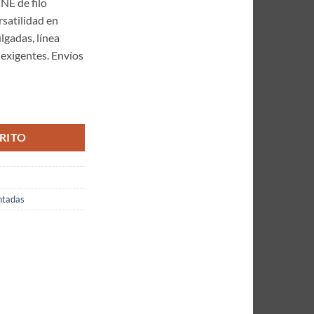
NE de filo
satilidad en
lgadas, línea
 exigentes. Envíos
Colección KITSUNE Microdentadas 6 Pulgadas Ref: KITVG7-60CM cantid
RITO
ntadas