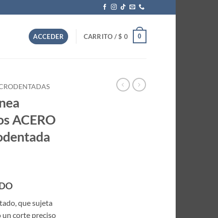
0
ACCEDER
CARRITO /
$
0
MICRODENTADAS
ínea
tos ACERO
odentada
IDO
ntado, que sujeta
o un corte preciso