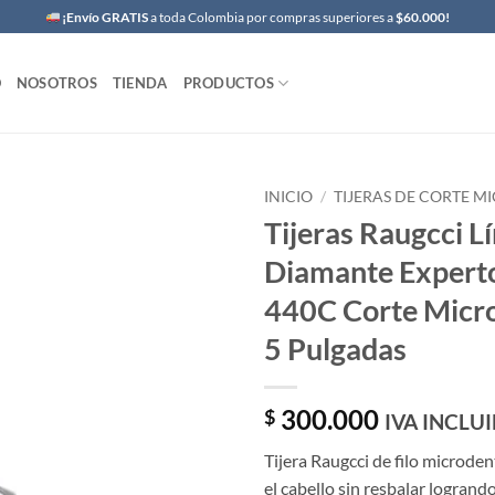
¡Envío GRATIS
a toda Colombia por compras superiores a
$60.000!
O
NOSOTROS
TIENDA
PRODUCTOS
INICIO
/
TIJERAS DE CORTE 
Tijeras Raugcci L
Diamante Exper
440C Corte Micr
5 Pulgadas
300.000
$
IVA INCLU
Tijera Raugcci de filo microde
el cabello sin resbalar logrand