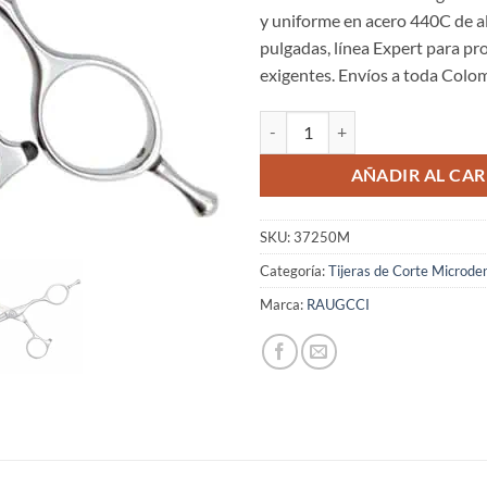
y uniforme en acero 440C de a
pulgadas, línea Expert para pr
exigentes. Envíos a toda Colo
Tijeras Raugcci Línea Diamante 
AÑADIR AL CAR
SKU:
37250M
Categoría:
Tijeras de Corte Microde
Marca:
RAUGCCI