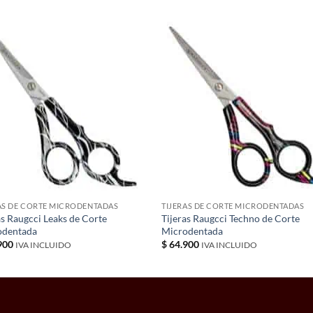
AS DE CORTE MICRODENTADAS
TIJERAS DE CORTE MICRODENTADAS
as Raugcci Leaks de Corte
Tijeras Raugcci Techno de Corte
odentada
Microdentada
900
$
64.900
IVA INCLUIDO
IVA INCLUIDO