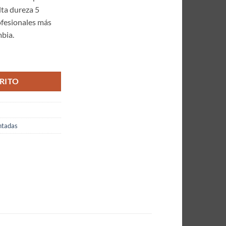
lta dureza 5
ofesionales más
mbia.
Expertos ACERO 440C Corte Microdentada 5 Pulgadas cantidad
RITO
ntadas