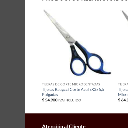
MICRODENTADAS
TIJERAS DE CORTE MICRODENTADAS
TIJER
lo Raugcci Zebra de
Tijeras Raugcci Corte Azul «X3» 5,5
Tijer
da
Pulgadas
Micr
$
54.900
$
64.
IDO
IVA INCLUIDO
Atención al Cliente