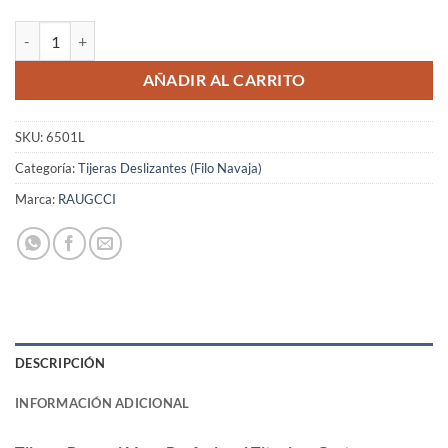
Tijeras Raugcci Línea Profesional Titanium Corte Deslizante Azul 6,5 
AÑADIR AL CARRITO
SKU:
6501L
Categoría:
Tijeras Deslizantes (Filo Navaja)
Marca:
RAUGCCI
DESCRIPCIÓN
INFORMACIÓN ADICIONAL