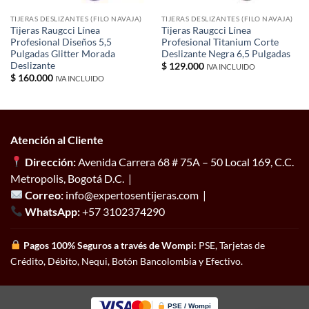
TIJERAS DESLIZANTES (FILO NAVAJA)
TIJERAS DESLIZANTES (FILO NAVAJA)
Tijeras Raugcci Línea
Tijeras Raugcci Línea
Profesional Diseños 5,5
Profesional Titanium Corte
Pulgadas Glitter Morada
Deslizante Negra 6,5 Pulgadas
Deslizante
$
129.000
IVA INCLUIDO
$
160.000
IVA INCLUIDO
Atención al Cliente
Dirección:
Avenida Carrera 68 # 75A – 50 Local 169, C.C.
Metropolis, Bogotá D.C. |
Correo:
info@expertosentijeras.com |
WhatsApp:
+57 3102374290
Pagos 100% Seguros a través de Wompi:
PSE, Tarjetas de
Crédito, Débito, Nequi, Botón Bancolombia y Efectivo.
PSE / Wompi