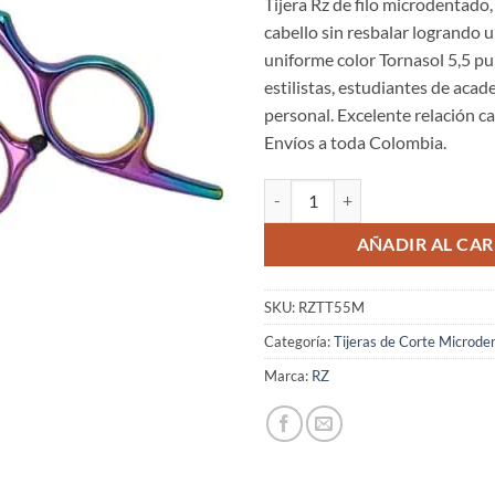
Tijera Rz de filo microdentado,
cabello sin resbalar logrando u
uniforme color Tornasol 5,5 pu
estilistas, estudiantes de acad
personal. Excelente relación ca
Envíos a toda Colombia.
Tijeras para Cabello Marca Rz To
AÑADIR AL CAR
SKU:
RZTT55M
Categoría:
Tijeras de Corte Microde
Marca:
RZ