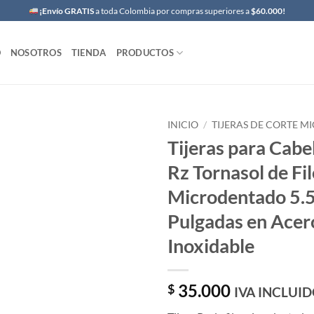
¡Envío GRATIS
a toda Colombia por compras superiores a
$60.000!
O
NOSOTROS
TIENDA
PRODUCTOS
INICIO
/
TIJERAS DE CORTE 
Tijeras para Cabe
Rz Tornasol de Fi
Microdentado 5.
Pulgadas en Acer
Inoxidable
35.000
$
IVA INCLUI