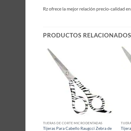
Rz ofrece la mejor relación precio-calidad e
PRODUCTOS RELACIONADO
MICRODENTADAS
TIJERAS DE CORTE MICRODENTADAS
TIJER
te Rebel Roja 5,5
Tijeras Para Cabello Raugcci Zebra de
Tijer