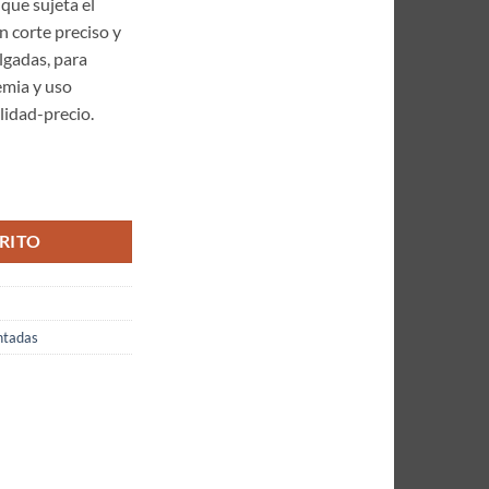
 que sujeta el
n corte preciso y
lgadas, para
emia y uso
lidad-precio.
rnasol de Filo Microdentado 5.5" Pulgadas en Acero Inoxidable cantidad
RITO
ntadas