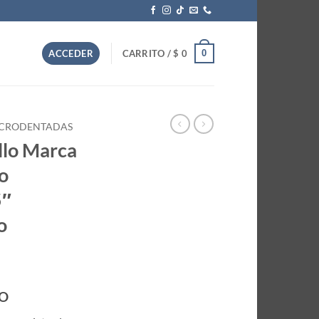
0
ACCEDER
CARRITO /
$
0
MICRODENTADAS
llo Marca
lo
5″
o
DO