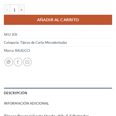
Tijeras Raugcci Corte Verde "X3" 5,5 Pulgadas cantidad
AÑADIR AL CARRITO
SKU:
X3t
Categoría:
Tijeras de Corte Microdentadas
Marca:
RAUGCCI
DESCRIPCIÓN
INFORMACIÓN ADICIONAL
Tijeras Raugcci Corte Verde «X3» 5,5 Pulgadas