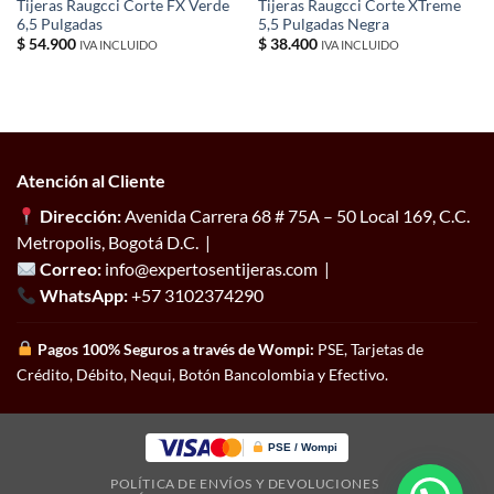
Tijeras Raugcci Corte FX Verde
Tijeras Raugcci Corte XTreme
6,5 Pulgadas
5,5 Pulgadas Negra
$
54.900
$
38.400
IVA INCLUIDO
IVA INCLUIDO
Atención al Cliente
Dirección:
Avenida Carrera 68 # 75A – 50 Local 169, C.C.
Metropolis, Bogotá D.C. |
Correo:
info@expertosentijeras.com |
WhatsApp:
+57 3102374290
Pagos 100% Seguros a través de Wompi:
PSE, Tarjetas de
Crédito, Débito, Nequi, Botón Bancolombia y Efectivo.
PSE / Wompi
POLÍTICA DE ENVÍOS Y DEVOLUCIONES