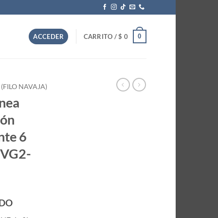
0
ACCEDER
CARRITO /
$
0
 (FILO NAVAJA)
ínea
ión
nte 6
TVG2-
IDO