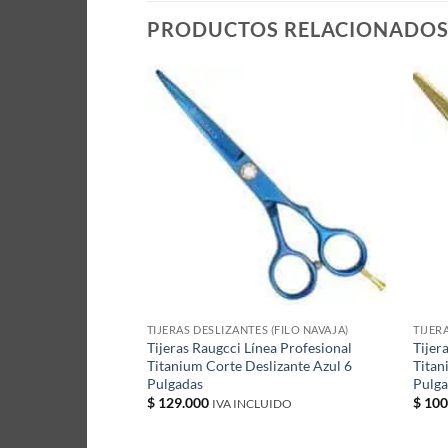
PRODUCTOS RELACIONADO
 (FILO NAVAJA)
TIJERAS DESLIZANTES (FILO NAVAJA)
TIJER
ea Profesional
Tijeras Raugcci Línea Profesional
Tijer
s Glitter Roja
Titanium Corte Deslizante Azul 6
Titan
Pulgadas
Pulg
$
129.000
$
100
UIDO
IVA INCLUIDO