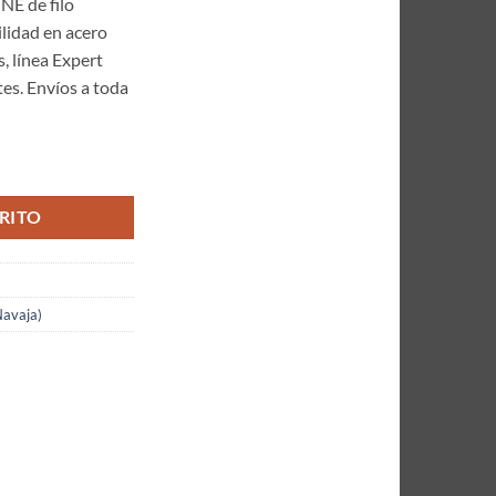
NE de filo
lidad en acero
, línea Expert
es. Envíos a toda
Colección KITSUNE Deslizante 6 Pulgadas Ref: KITVG2-60CL cantidad
RITO
Navaja)