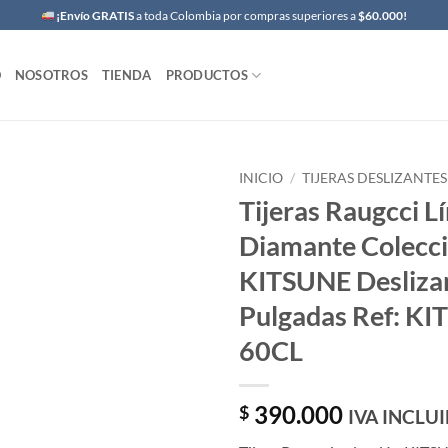
¡Envío GRATIS
a toda Colombia por compras superiores a
$60.000!
O
NOSOTROS
TIENDA
PRODUCTOS
INICIO
/
TIJERAS DESLIZANTES
Tijeras Raugcci L
Diamante Colecc
KITSUNE Desliza
Pulgadas Ref: KI
60CL
390.000
$
IVA INCLU