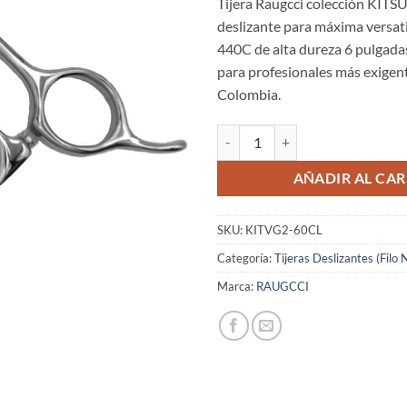
Tijera Raugcci colección KITSU
deslizante para máxima versati
440C de alta dureza 6 pulgadas
para profesionales más exigent
Colombia.
Tijeras Raugcci Línea Diamante 
AÑADIR AL CAR
SKU:
KITVG2-60CL
Categoría:
Tijeras Deslizantes (Filo 
Marca:
RAUGCCI