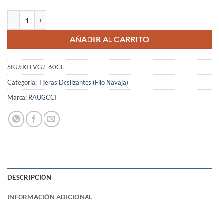
Tijeras Raugcci Línea Diamante Colección KITSUNE Deslizante 6 Pul
AÑADIR AL CARRITO
SKU:
KITVG7-60CL
Categoría:
Tijeras Deslizantes (Filo Navaja)
Marca:
RAUGCCI
DESCRIPCIÓN
INFORMACIÓN ADICIONAL