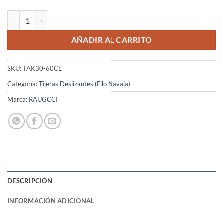
Tijeras Raugcci Línea Diamante Colección TAKAI Deslizante 6 Pulgad
AÑADIR AL CARRITO
SKU:
TAK30-60CL
Categoría:
Tijeras Deslizantes (Filo Navaja)
Marca:
RAUGCCI
DESCRIPCIÓN
INFORMACIÓN ADICIONAL