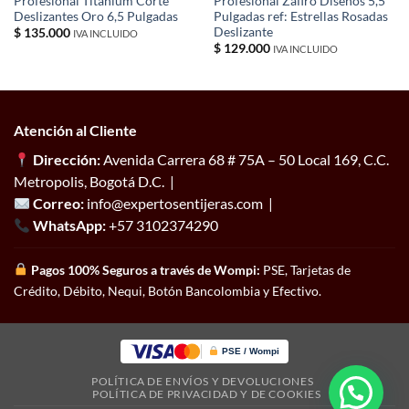
Profesional Titanium Corte
Profesional Zafiro Diseños 5,5
Deslizantes Oro 6,5 Pulgadas
Pulgadas ref: Estrellas Rosadas
Deslizante
$
135.000
IVA INCLUIDO
$
129.000
IVA INCLUIDO
Atención al Cliente
Dirección:
Avenida Carrera 68 # 75A – 50 Local 169, C.C.
Metropolis, Bogotá D.C. |
Correo:
info@expertosentijeras.com |
WhatsApp:
+57 3102374290
Pagos 100% Seguros a través de Wompi:
PSE, Tarjetas de
Crédito, Débito, Nequi, Botón Bancolombia y Efectivo.
PSE / Wompi
POLÍTICA DE ENVÍOS Y DEVOLUCIONES
POLÍTICA DE PRIVACIDAD Y DE COOKIES