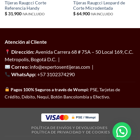
Tijeras Raugcci Corte
Tijeras Raugcci Leopard de
Referencia Handy
Corte Microdentada
$
31.900
$
64.900
IVA INCLUIDO
IVA INCLUIDO
Atención al Cliente
Dirección:
Avenida Carrera 68 # 75A – 50 Local 169, C.C.
Metropolis, Bogotá D.C. |
Correo:
info@expertosentijeras.com |
WhatsApp:
+57 3102374290
Pagos 100% Seguros a través de Wompi:
PSE, Tarjetas de
Crédito, Débito, Nequi, Botón Bancolombia y Efectivo.
PSE / Wompi
POLÍTICA DE ENVÍOS Y DEVOLUCIONES
POLÍTICA DE PRIVACIDAD Y DE COOKIES