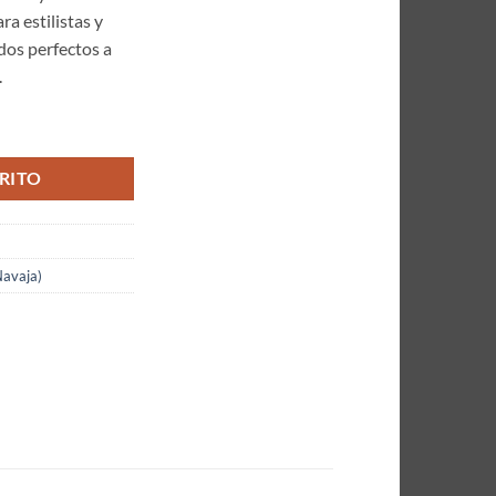
ra estilistas y
dos perfectos a
.
 Diseños 5,5 Pulgadas Glitter Morada Deslizante cantidad
RITO
Navaja)