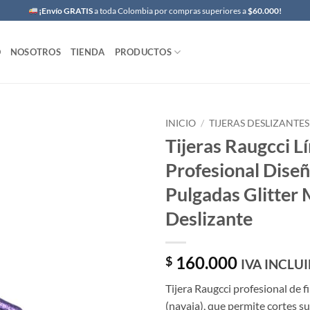
¡Envío GRATIS
a toda Colombia por compras superiores a
$60.000!
O
NOSOTROS
TIENDA
PRODUCTOS
INICIO
/
TIJERAS DESLIZANTES
Tijeras Raugcci L
Profesional Diseñ
Pulgadas Glitter
Deslizante
160.000
$
IVA INCLU
Tijera Raugcci profesional de f
(navaja), que permite cortes su