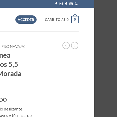
0
ACCEDER
CARRITO /
$
0
 (FILO NAVAJA)
ínea
os 5,5
 Morada
IDO
ilo deslizante
aves y técnicas de