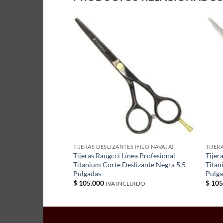
 (FILO NAVAJA)
TIJERAS DESLIZANTES (FILO NAVAJA)
TIJER
ea Profesional
Tijeras Raugcci Línea Profesional
Tijer
s Glitter Roja
Titanium Corte Deslizante Negra 5,5
Titan
Pulgadas
Pulg
$
105.000
$
105
UIDO
IVA INCLUIDO