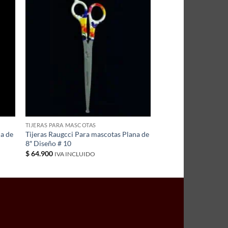
TIJERAS PARA MASCOTAS
na de
Tijeras Raugcci Para mascotas Plana de
8″ Diseño # 10
$
64.900
IVA INCLUIDO