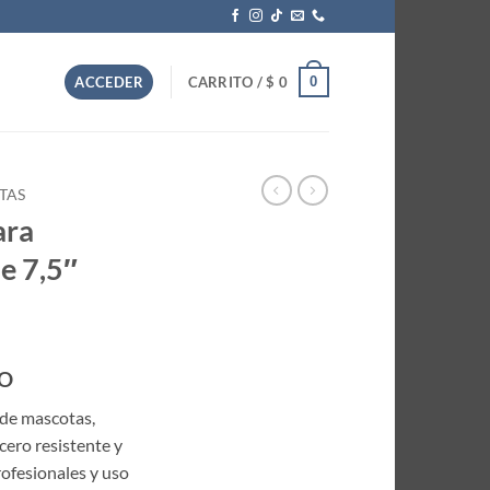
0
ACCEDER
CARRITO /
$
0
TAS
ara
e 7,5″
DO
 de mascotas,
cero resistente y
ofesionales y uso