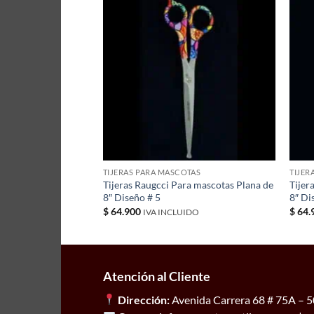
TAS
TIJERAS PARA MASCOTAS
TIJER
ra mascotas Plana de
Tijeras Raugcci Para mascotas Plana de
Tijer
8″ Diseño # 5
8″ Di
$
64.900
$
64.
IDO
IVA INCLUIDO
Atención al Cliente
Dirección:
Avenida Carrera 68 # 75A – 50