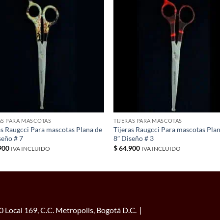
AS PARA MASCOTAS
TIJERAS PARA MASCOTAS
as Raugcci Para mascotas Plana de
Tijeras Raugcci Para mascotas Pla
seño # 7
8″ Diseño # 3
900
$
64.900
IVA INCLUIDO
IVA INCLUIDO
 Local 169, C.C. Metropolis, Bogotá D.C. |