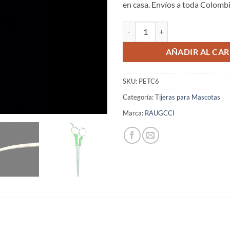
en casa. Envíos a toda Colombi
Tijeras Raugcci Para mascotas Cur
AÑADIR AL CAR
SKU:
PETC6
Categoría:
Tijeras para Mascotas
Marca:
RAUGCCI