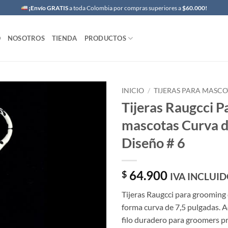
¡Envío GRATIS
a toda Colombia por compras superiores a
$60.000!
O
NOSOTROS
TIENDA
PRODUCTOS
INICIO
/
TIJERAS PARA MASCO
Tijeras Raugcci P
mascotas Curva d
Diseño # 6
64.900
$
IVA INCLUI
Tijeras Raugcci para grooming
forma curva de 7,5 pulgadas. A
filo duradero para groomers pr