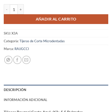
Tijeras Raugcci Corte Azul "X3" 5,5 Pulgadas cantidad
AÑADIR AL CARRITO
SKU:
X3A
Categoría:
Tijeras de Corte Microdentadas
Marca:
RAUGCCI
DESCRIPCIÓN
INFORMACIÓN ADICIONAL
Tijeras Raugcci Corte Azul «X3» 5,5 Pulgadas