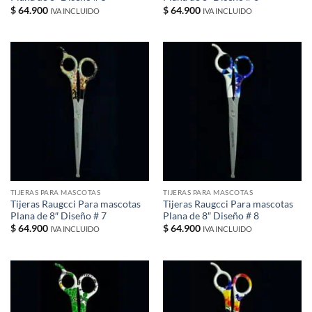
$
64.900
$
64.900
IVA INCLUIDO
IVA INCLUIDO
TIJERAS PARA MASCOTAS
TIJERAS PARA MASCOTAS
Tijeras Raugcci Para mascotas
Tijeras Raugcci Para mascotas
Plana de 8″ Diseño # 7
Plana de 8″ Diseño # 8
$
64.900
$
64.900
IVA INCLUIDO
IVA INCLUIDO