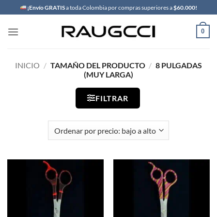
Saltar
¡Envío GRATIS
a toda Colombia por compras superiores a
$60.000!
al
contenido
0
INICIO
/
TAMAÑO DEL PRODUCTO
/
8 PULGADAS
(MUY LARGA)
FILTRAR