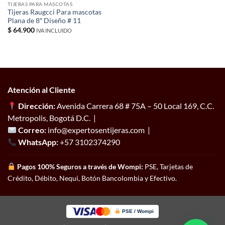
TIJERAS PARA MASCOTAS
Tijeras Raugcci Para mascotas
Plana de 8″ Diseño # 11
$
64.900
IVA INCLUIDO
Atención al Cliente
Dirección:
Avenida Carrera 68 # 75A – 50 Local 169, C.C.
Metropolis, Bogotá D.C. |
Correo:
info@expertosentijeras.com |
WhatsApp:
+57 3102374290
Pagos 100% Seguros a través de Wompi:
PSE, Tarjetas de
Crédito, Débito, Nequi, Botón Bancolombia y Efectivo.
PSE / Wompi