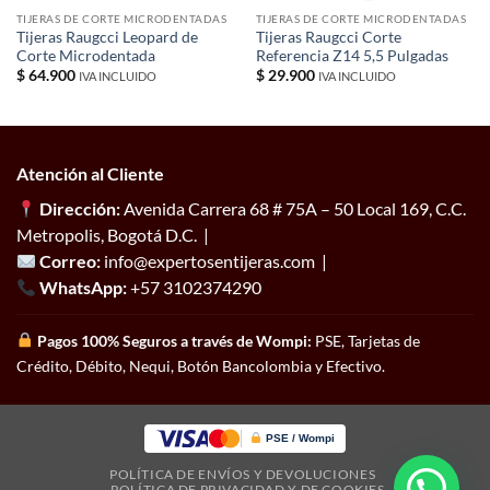
TIJERAS DE CORTE MICRODENTADAS
TIJERAS DE CORTE MICRODENTADAS
Tijeras Raugcci Leopard de
Tijeras Raugcci Corte
Corte Microdentada
Referencia Z14 5,5 Pulgadas
$
64.900
$
29.900
IVA INCLUIDO
IVA INCLUIDO
Atención al Cliente
Dirección:
Avenida Carrera 68 # 75A – 50 Local 169, C.C.
Metropolis, Bogotá D.C. |
Correo:
info@expertosentijeras.com |
WhatsApp:
+57 3102374290
Pagos 100% Seguros a través de Wompi:
PSE, Tarjetas de
Crédito, Débito, Nequi, Botón Bancolombia y Efectivo.
PSE / Wompi
POLÍTICA DE ENVÍOS Y DEVOLUCIONES
POLÍTICA DE PRIVACIDAD Y DE COOKIES