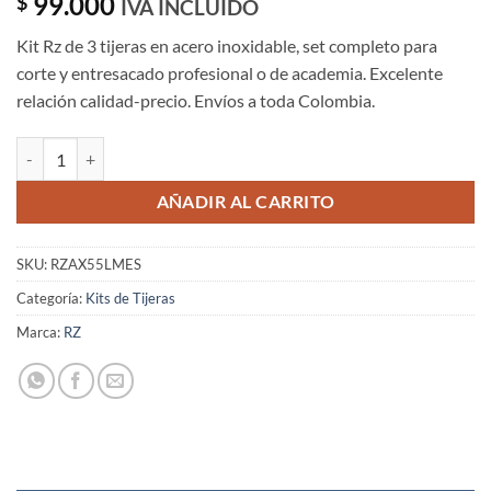
99.000
$
IVA INCLUIDO
Kit Rz de 3 tijeras en acero inoxidable, set completo para
corte y entresacado profesional o de academia. Excelente
relación calidad-precio. Envíos a toda Colombia.
Kit de 3 Tijeras para Cabello Corte Microdentada 5.5", Corte Deslizan
AÑADIR AL CARRITO
SKU:
RZAX55LMES
Categoría:
Kits de Tijeras
Marca:
RZ