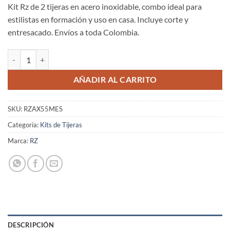
Kit Rz de 2 tijeras en acero inoxidable, combo ideal para
estilistas en formación y uso en casa. Incluye corte y
entresacado. Envíos a toda Colombia.
Kit de 2 Tijeras para Cabello Corte Microdentada 5.5" y Entresacar Se
AÑADIR AL CARRITO
SKU:
RZAX55MES
Categoría:
Kits de Tijeras
Marca:
RZ
DESCRIPCIÓN