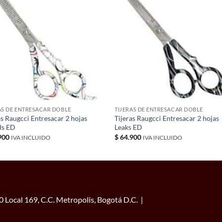
AS DE ENTRESACAR DOBLE
TIJERAS DE ENTRESACAR DOBLE
as Raugcci Entresacar 2 hojas
Tijeras Raugcci Entresacar 2 hojas
ds ED
Leaks ED
900
$
64.900
IVA INCLUIDO
IVA INCLUIDO
 Local 169, C.C. Metropolis, Bogotá D.C. |