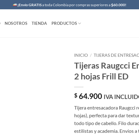
¡Envío GRATIS
a toda Colombia por compras superiores a
$60.000!
O
NOSOTROS
TIENDA
PRODUCTOS
INICIO
/
TIJERAS DE ENTRESA
Tijeras Raugcci E
2 hojas Frill ED
64.900
$
IVA INCLUI
Tijera entresacadora Raugcci ref
hojas), perfecta para dar text
todo tipo de cabello. Filo dura
estilistas y academia. Envíos 