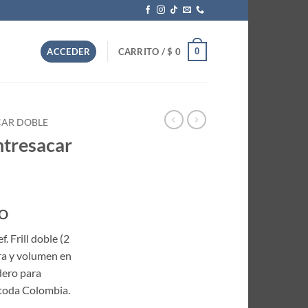
0
ACCEDER
CARRITO /
$
0
CAR DOBLE
ntresacar
DO
. Frill doble (2
ura y volumen en
dero para
a toda Colombia.