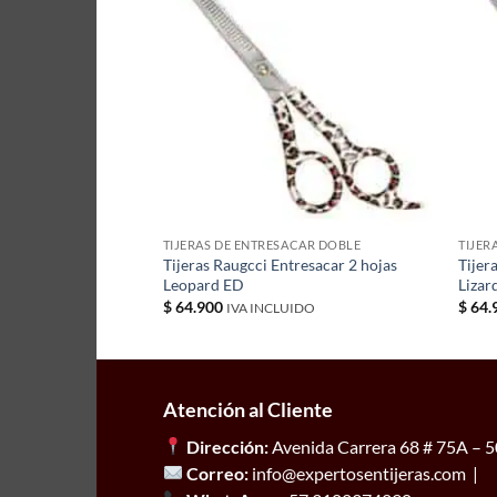
CAR DOBLE
TIJERAS DE ENTRESACAR DOBLE
TIJER
resacar 2 hojas
Tijeras Raugcci Entresacar 2 hojas
Tijer
Leopard ED
Lizar
$
64.900
$
64.
IDO
IVA INCLUIDO
Atención al Cliente
Dirección:
Avenida Carrera 68 # 75A – 50
Correo:
info@expertosentijeras.com |