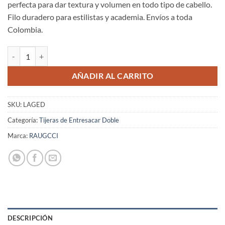
perfecta para dar textura y volumen en todo tipo de cabello.
Filo duradero para estilistas y academia. Envíos a toda
Colombia.
Tijeras Raugcci Entresacar 2 hojas Lizards ED cantidad
AÑADIR AL CARRITO
SKU:
LAGED
Categoría:
Tijeras de Entresacar Doble
Marca:
RAUGCCI
DESCRIPCIÓN