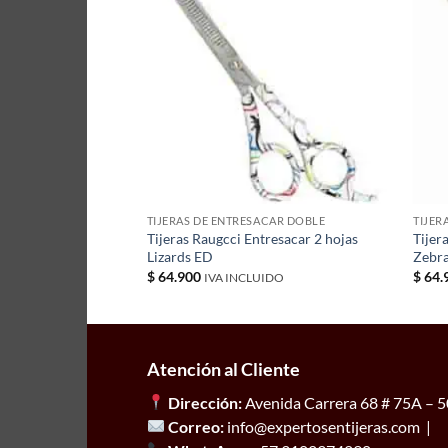
CAR DOBLE
TIJERAS DE ENTRESACAR DOBLE
TIJER
resacar 2 hojas Frill
Tijeras Raugcci Entresacar 2 hojas
Tijer
Lizards ED
Zebr
$
64.900
$
64.
IDO
IVA INCLUIDO
Atención al Cliente
Dirección:
Avenida Carrera 68 # 75A – 50
Correo:
info@expertosentijeras.com |