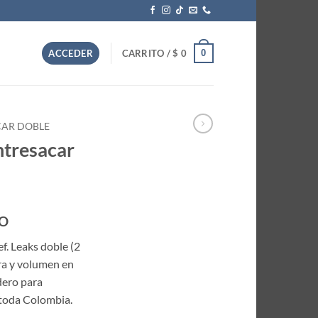
0
ACCEDER
CARRITO /
$
0
CAR DOBLE
ntresacar
DO
f. Leaks doble (2
ura y volumen en
dero para
a toda Colombia.