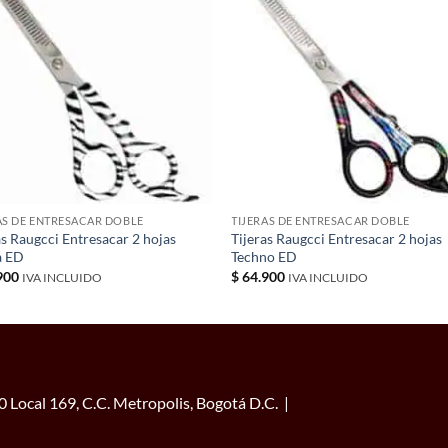
AS DE ENTRESACAR DOBLE
TIJERAS DE ENTRESACAR DOBLE
as Raugcci Entresacar 2 hojas
Tijeras Raugcci Entresacar 2 hojas
a ED
Techno ED
900
$
64.900
IVA INCLUIDO
IVA INCLUIDO
 Local 169, C.C. Metropolis, Bogotá D.C. |