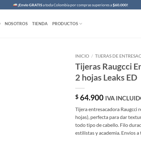
¡Envío GRATIS
a toda Colombia por compras superiores a
$60.000!
O
NOSOTROS
TIENDA
PRODUCTOS
INICIO
/
TIJERAS DE ENTRESA
Tijeras Raugcci E
2 hojas Leaks ED
64.900
$
IVA INCLUI
Tijera entresacadora Raugcci re
hojas), perfecta para dar text
todo tipo de cabello. Filo dura
estilistas y academia. Envíos 