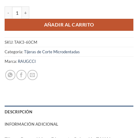
Tijeras Raugcci Línea Diamante Colección TAKAI Microdentadas 6 P
AÑADIR AL CARRITO
SKU:
TAK3-60CM
Categoría:
Tijeras de Corte Microdentadas
Marca:
RAUGCCI
DESCRIPCIÓN
INFORMACIÓN ADICIONAL