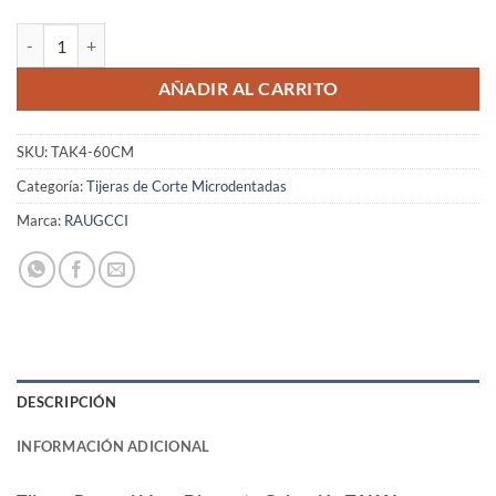
Tijeras Raugcci Línea Diamante Colección TAKAI Microdentadas 6 P
AÑADIR AL CARRITO
SKU:
TAK4-60CM
Categoría:
Tijeras de Corte Microdentadas
Marca:
RAUGCCI
DESCRIPCIÓN
INFORMACIÓN ADICIONAL