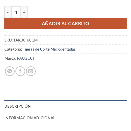
Tijeras Raugcci Línea Diamante Colección TAKAI Microdentadas 6 P
AÑADIR AL CARRITO
SKU:
TAK30-60CM
Categoría:
Tijeras de Corte Microdentadas
Marca:
RAUGCCI
DESCRIPCIÓN
INFORMACIÓN ADICIONAL