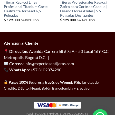
Tijeras Raugcci Línea
Tijeras Profesionales Raugcci
Profesional Titanium Corte
Zafiro para Corte de Cabello |
Deslizante Tornasol 6,5
Diseño Flores Azules | 5.5
Pulgadas
Pulgadas Deslizantes
$
129.000
$
129.000
IVA INCLUIDO
IVA INCLUIDO
Atención al Cliente
Dirección:
Avenida Carrera 68 # 75A – 50 Local 169, C.C.
Metropolis, Bogotá D.C. |
Correo:
info@expertosentijeras.com |
WhatsApp:
+57 3102374290
Pagos 100% Seguros a través de Wompi:
PSE, Tarjetas de
Crédito, Débito, Nequi, Botón Bancolombia y Efectivo.
PSE / Wompi
POLÍTICA DE ENVÍOS Y DEVOLUCIONES