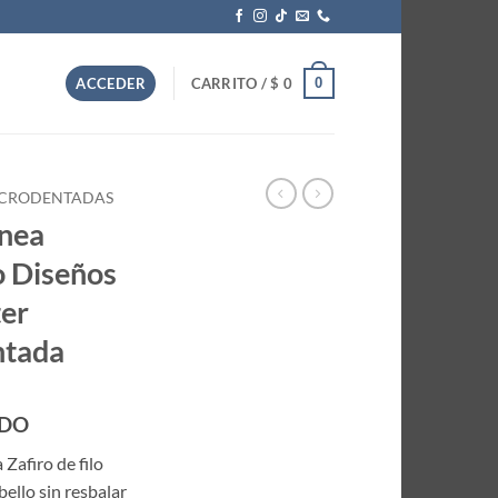
0
ACCEDER
CARRITO /
$
0
MICRODENTADAS
ínea
o Diseños
ter
ntada
IDO
 Zafiro de filo
ello sin resbalar