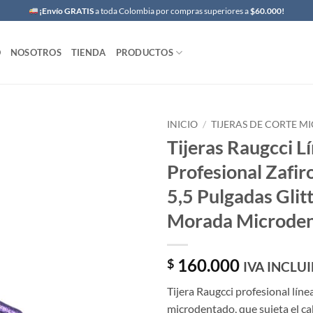
¡Envío GRATIS
a toda Colombia por compras superiores a
$60.000!
O
NOSOTROS
TIENDA
PRODUCTOS
INICIO
/
TIJERAS DE CORTE 
Tijeras Raugcci L
Profesional Zafir
5,5 Pulgadas Glit
Morada Microde
160.000
$
IVA INCLU
Tijera Raugcci profesional línea
microdentado, que sujeta el cab