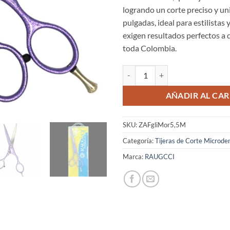
logrando un corte preciso y un
pulgadas, ideal para estilistas
exigen resultados perfectos a d
toda Colombia.
Tijeras Raugcci Línea Profesional
AÑADIR AL CAR
SKU:
ZAFgliMor5,5M
Categoría:
Tijeras de Corte Microde
Marca:
RAUGCCI