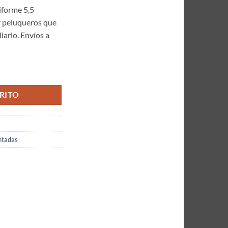
iforme 5,5
 y peluqueros que
iario. Envíos a
 Zafiro Diseños 5,5 Pulgadas Glitter Morada Microdentada cantidad
RITO
ntadas