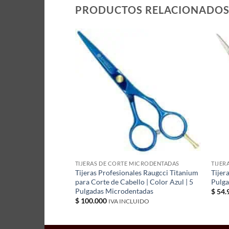
PRODUCTOS RELACIONADO
MICRODENTADAS
TIJERAS DE CORTE MICRODENTADAS
TIJER
te FX Roja 5,5
Tijeras Profesionales Raugcci Titanium
Tijer
para Corte de Cabello | Color Azul | 5
Pulg
Pulgadas Microdentadas
$
54.
IDO
$
100.000
IVA INCLUIDO