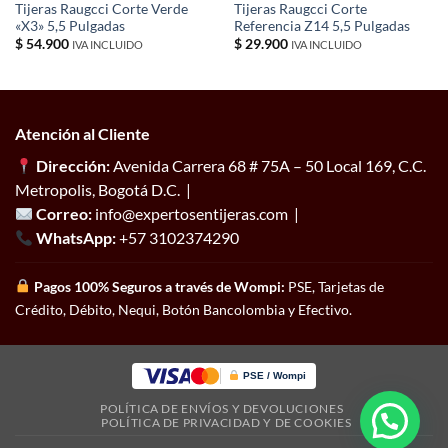
Tijeras Raugcci Corte Verde
Tijeras Raugcci Corte
«X3» 5,5 Pulgadas
Referencia Z14 5,5 Pulgadas
$
54.900
$
29.900
IVA INCLUIDO
IVA INCLUIDO
Atención al Cliente
Dirección:
Avenida Carrera 68 # 75A – 50 Local 169, C.C.
Metropolis, Bogotá D.C. |
Correo:
info@expertosentijeras.com |
WhatsApp:
+57 3102374290
Pagos 100% Seguros a través de Wompi:
PSE, Tarjetas de
Crédito, Débito, Nequi, Botón Bancolombia y Efectivo.
PSE / Wompi
POLÍTICA DE ENVÍOS Y DEVOLUCIONES
POLÍTICA DE PRIVACIDAD Y DE COOKIES