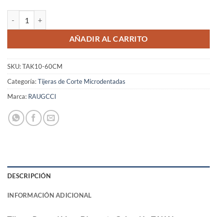
Tijeras Raugcci Línea Diamante Colección TAKAI Microdentadas 6 P
AÑADIR AL CARRITO
SKU:
TAK10-60CM
Categoría:
Tijeras de Corte Microdentadas
Marca:
RAUGCCI
DESCRIPCIÓN
INFORMACIÓN ADICIONAL