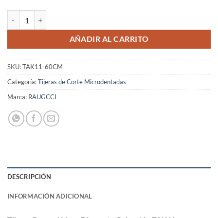
Tijeras Raugcci Línea Diamante Colección TAKAI Microdentadas 6 P
AÑADIR AL CARRITO
SKU:
TAK11-60CM
Categoría:
Tijeras de Corte Microdentadas
Marca:
RAUGCCI
DESCRIPCIÓN
INFORMACIÓN ADICIONAL