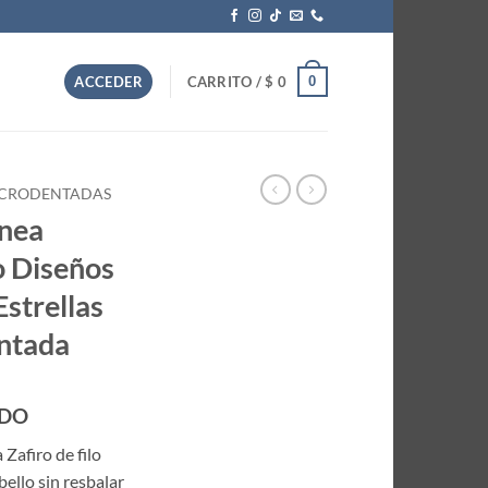
0
ACCEDER
CARRITO /
$
0
MICRODENTADAS
ínea
o Diseños
Estrellas
ntada
IDO
 Zafiro de filo
ello sin resbalar