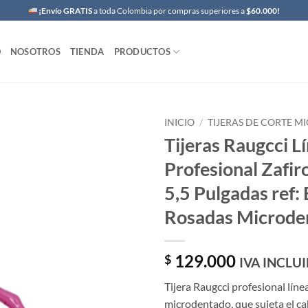
¡Envío GRATIS
a toda Colombia por compras superiores a
$60.000!
O
NOSOTROS
TIENDA
PRODUCTOS
INICIO
/
TIJERAS DE CORTE 
Tijeras Raugcci L
Profesional Zafir
5,5 Pulgadas ref: 
Rosadas Microde
129.000
$
IVA INCLU
Tijera Raugcci profesional línea
microdentado, que sujeta el cab