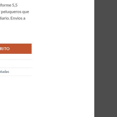
iforme 5,5
 y peluqueros que
iario. Envíos a
 Zafiro Diseños 5,5 Pulgadas ref: Estrellas Rosadas Microdentada cantida
RITO
ntadas