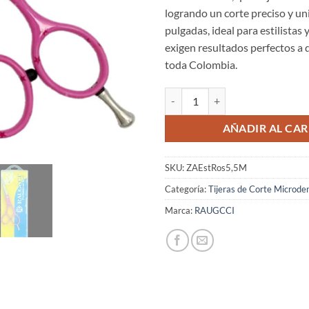
logrando un corte preciso y un
pulgadas, ideal para estilistas
exigen resultados perfectos a d
toda Colombia.
Tijeras Raugcci Línea Profesional
AÑADIR AL CAR
SKU:
ZAEstRos5,5M
Categoría:
Tijeras de Corte Microde
Marca:
RAUGCCI