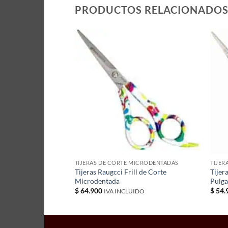
PRODUCTOS RELACIONADO
MICRODENTADAS
TIJERAS DE CORTE MICRODENTADAS
TIJER
ks de Corte
Tijeras Raugcci Frill de Corte
Tijer
Microdentada
Pulg
$
64.900
$
54.
IDO
IVA INCLUIDO